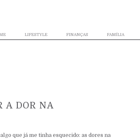
ME
LIFESTYLE
FINANÇAS
FAMÍLIA
R A DOR NA
lgo que já me tinha esquecido: as dores na