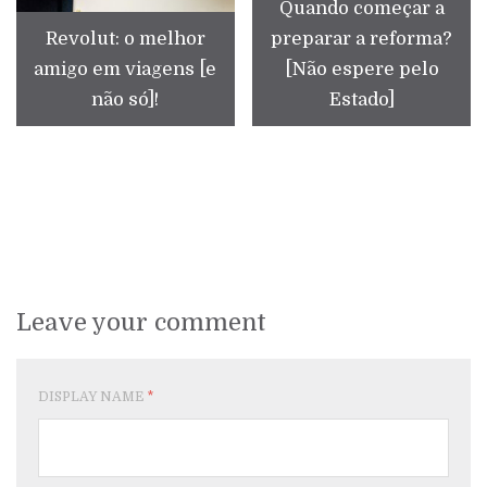
Quando começar a
Revolut: o melhor
preparar a reforma?
amigo em viagens [e
[Não espere pelo
não só]!
Estado]
Leave your comment
DISPLAY NAME
*