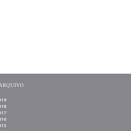
ARQUIVO
019
018
017
016
015