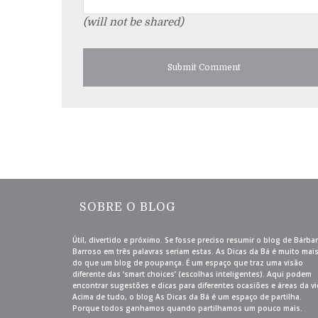
(will not be shared)
SOBRE O BLOG
Útil, divertido e próximo. Se fosse preciso resumir o blog de Bárba
Barroso em três palavras seriam estas. As Dicas da Bá é muito mai
do que um blog de poupança. É um espaço que traz uma visão
diferente das ‘smart choices’ (escolhas inteligentes). Aqui podem
encontrar sugestões e dicas para diferentes ocasiões e áreas da vi
Acima de tudo, o blog As Dicas da Bá é um espaço de partilha.
Porque todos ganhamos quando partilhamos um pouco mais.