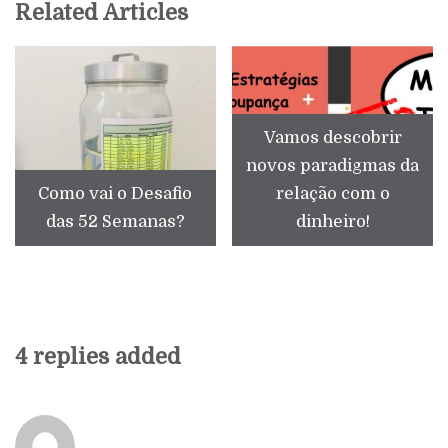
Related Articles
Vamos descobrir
novos paradigmas da
Como vai o Desafio
relação com o
das 52 Semanas?
dinheiro!
4 replies added