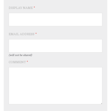
DISPLAY NAME
*
EMAIL ADDRESS
*
(will not be shared)
COMMENT
*