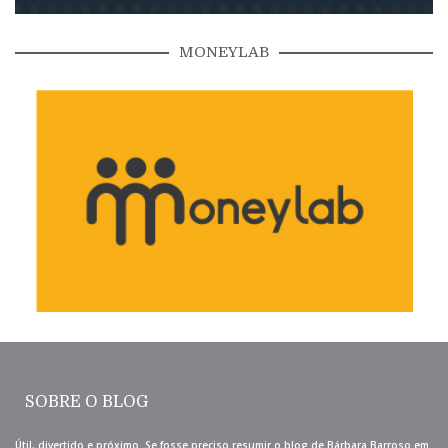
MONEYLAB
SOBRE O BLOG
Útil, divertido e próximo. Se fosse preciso resumir o blog de Bárbara Barroso em