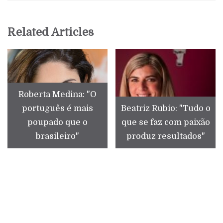
Related Articles
Roberta Medina: "O
português é mais
Beatriz Rubio: "Tudo o
poupado que o
que se faz com paixão
brasileiro"
produz resultados"