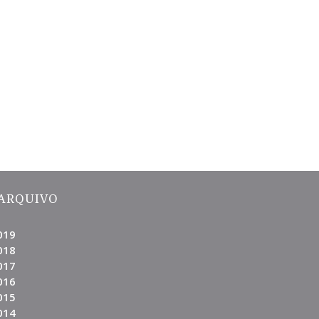
ARQUIVO
019
018
017
016
015
014