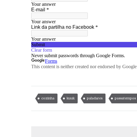
cozinha
kuuk
paladares
passatempos