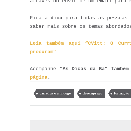
através do envio de um email para 
Fica a
dica
para todas as pessoas 
saber mais sobre os temas abordado
Leia também aqui “CVitt: O Curr
procuram”
Acompanhe
“As Dicas da Bá” também
página
.
carreiras e emprego
desemprego
formação