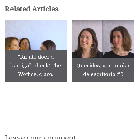
Related Articles
"Rir até doer a
barriga": check! The
Queridos, vou mudar
Woffice, claro.
de escritório #9
Leave your comment