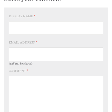
DISPLAY NAME
*
EMAIL ADDRESS
*
(will not be shared)
COMMENT
*