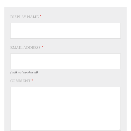
DISPLAY NAME
*
EMAIL ADDRESS
*
(will not be shared)
COMMENT
*