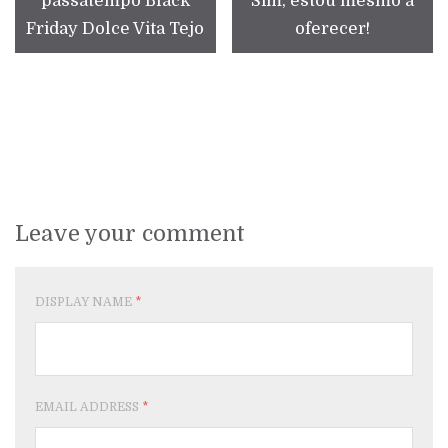
passatempo Black
Sim, estou mesmo a
Friday Dolce Vita Tejo
oferecer!
Leave your comment
DISPLAY NAME
*
EMAIL ADDRESS
*