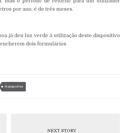
), mas o período de retorno para um utilizador
tros por ano, é de três meses.
a já deu luz verde à utilização deste dispositivo
eencherem dois formulários.
transportes
NEXT STORY