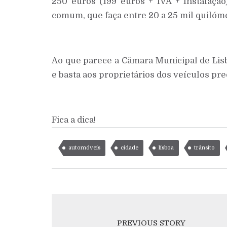
250 euros (199 euros + IVA + Instalação
comum, que faça entre 20 a 25 mil quilóme
Ao que parece a Câmara Municipal de Lisbo
e basta aos proprietários dos veículos pr
Fica a dica!
automóveis
cidade
lisboa
trânsito
PREVIOUS STORY