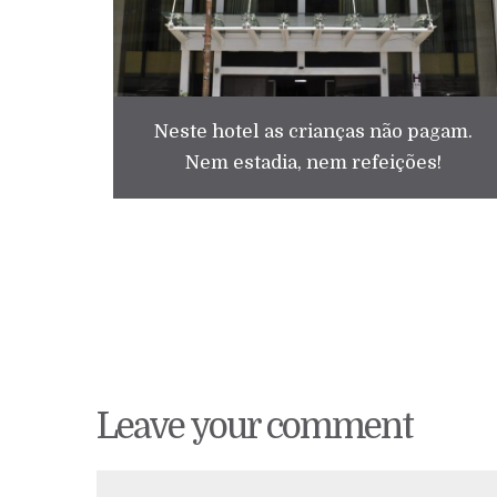
Neste hotel as crianças não pagam.
Nem estadia, nem refeições!
Leave your comment