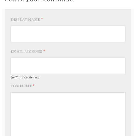
DISPLAY NAME
*
EMAIL ADDRESS
*
(will not be shared)
COMMENT
*