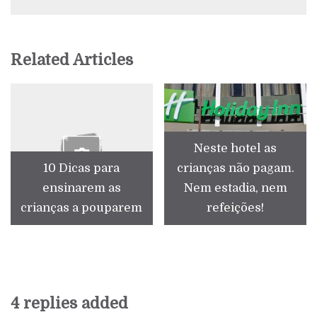
Related Articles
Neste hotel as
10 Dicas para
crianças não pagam.
ensinarem as
Nem estadia, nem
crianças a pouparem
refeições!
4 replies added