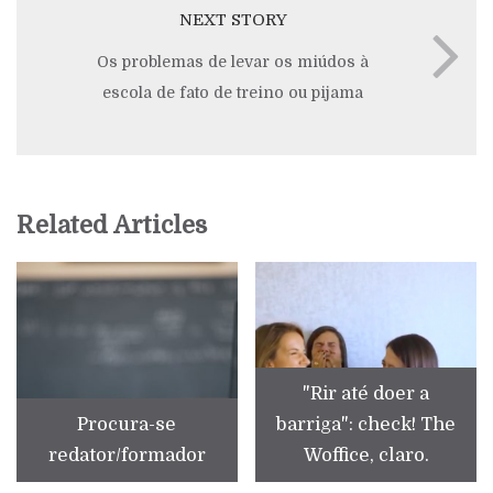
NEXT STORY
Os problemas de levar os miúdos à
escola de fato de treino ou pijama
Related Articles
"Rir até doer a
Procura-se
barriga": check! The
redator/formador
Woffice, claro.