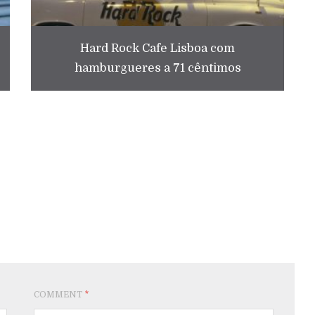
Hard Rock Cafe Lisboa com
hamburgueres a 71 cêntimos
COMMENT
*