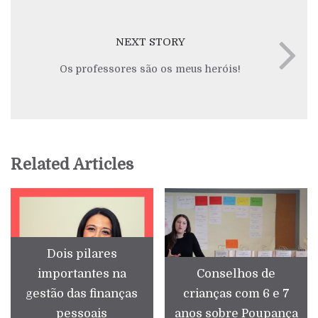
NEXT STORY
Os professores são os meus heróis!
Related Articles
Dois pilares
importantes na
Conselhos de
gestão das finanças
crianças com 6 e 7
pessoais
anos sobre Poupança