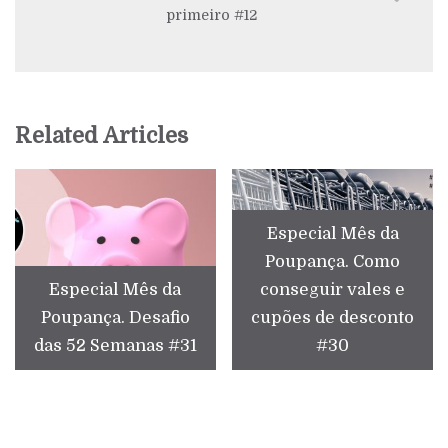
primeiro #12
Related Articles
Especial Mês da
Poupança. Como
Especial Mês da
conseguir vales e
Poupança. Desafio
cupões de desconto
das 52 Semanas #31
#30