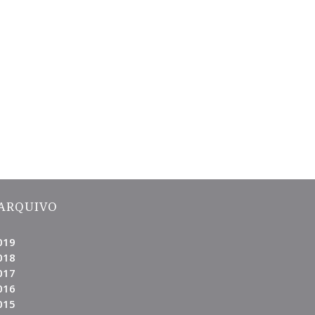
ARQUIVO
019
018
017
016
015