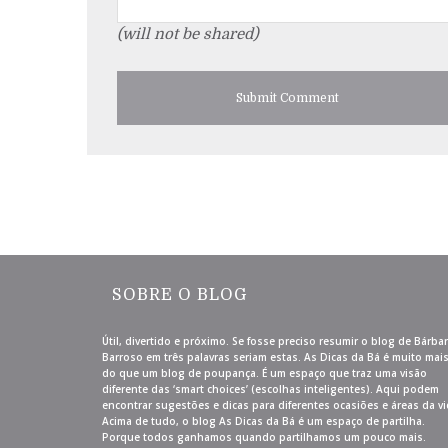
(will not be shared)
SOBRE O BLOG
Útil, divertido e próximo. Se fosse preciso resumir o blog de Bárba
Barroso em três palavras seriam estas. As Dicas da Bá é muito mai
do que um blog de poupança. É um espaço que traz uma visão
diferente das ‘smart choices’ (escolhas inteligentes). Aqui podem
encontrar sugestões e dicas para diferentes ocasiões e áreas da vi
Acima de tudo, o blog As Dicas da Bá é um espaço de partilha.
Porque todos ganhamos quando partilhamos um pouco mais.