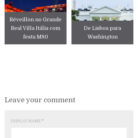
Réveillon no Grande
Real Villa Itália com
De Lisboa para
festa M80
Washington
Leave your comment
DISPLAY NAME
*