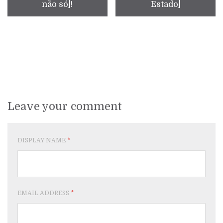
não só]!
Estado]
Leave your comment
DISPLAY NAME
*
EMAIL ADDRESS
*