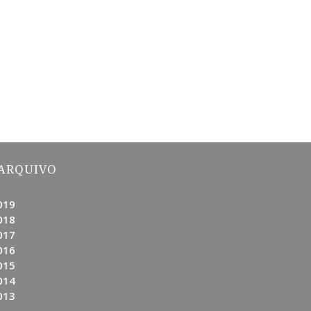
ARQUIVO
019
018
017
016
015
014
013