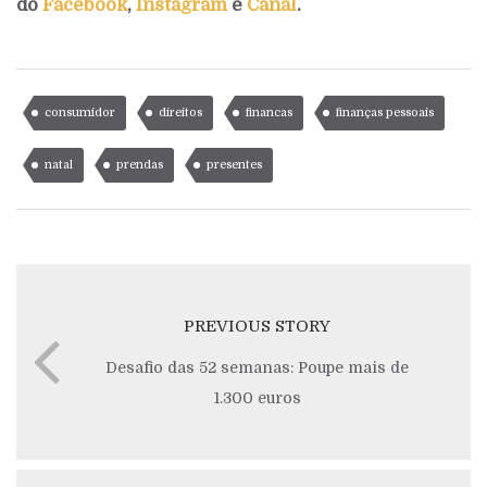
do
Facebook
,
Instagram
e
Canal
.
consumidor
direitos
financas
finanças pessoais
natal
prendas
presentes
PREVIOUS STORY
Desafio das 52 semanas: Poupe mais de
1.300 euros