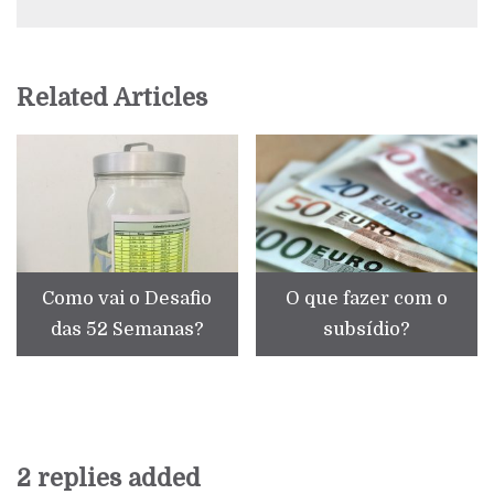
Related Articles
Como vai o Desafio
O que fazer com o
das 52 Semanas?
subsídio?
2 replies added