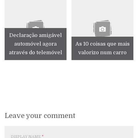
Declaração amigável
automóvel agora
As 10 coisas que mais
através do telemóvel
valorizo num carro
Leave your comment
DISPLAY NAME
*