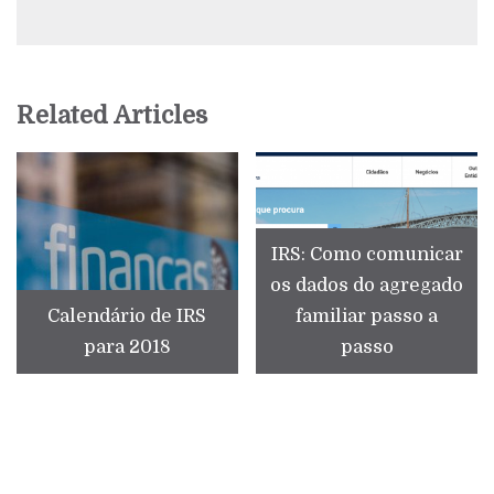
Related Articles
IRS: Como comunicar
os dados do agregado
Calendário de IRS
familiar passo a
para 2018
passo