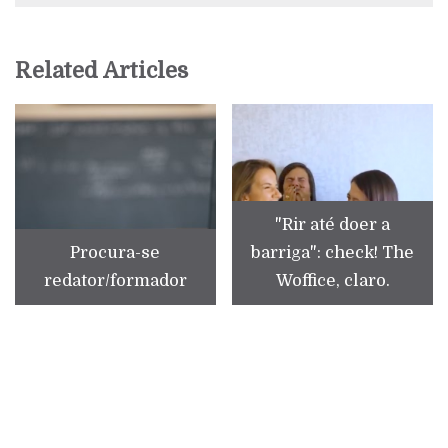
Related Articles
"Rir até doer a
Procura-se
barriga": check! The
redator/formador
Woffice, claro.