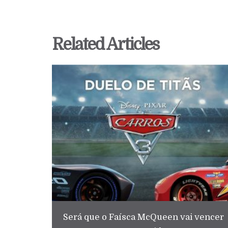
Related Articles
Será que o Faísca McQueen vai vencer