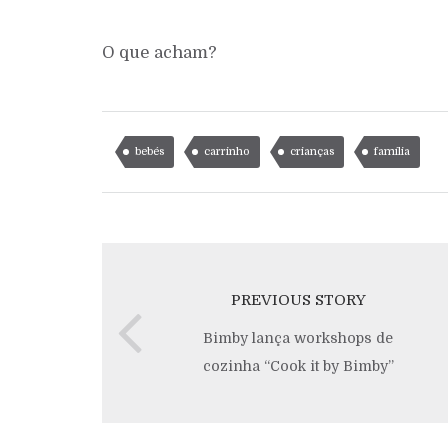
O que acham?
bebés
carrinho
crianças
família
PREVIOUS STORY
Bimby lança workshops de
cozinha “Cook it by Bimby”