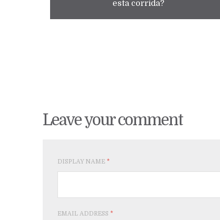
esta corrida?
Leave your comment
DISPLAY NAME
*
EMAIL ADDRESS
*