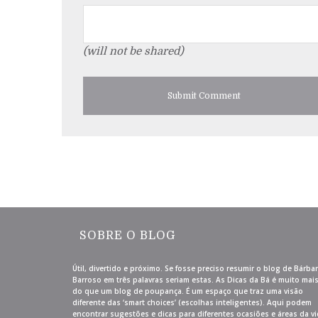
(will not be shared)
SOBRE O BLOG
Útil, divertido e próximo. Se fosse preciso resumir o blog de Bárba
Barroso em três palavras seriam estas. As Dicas da Bá é muito mai
do que um blog de poupança. É um espaço que traz uma visão
diferente das ‘smart choices’ (escolhas inteligentes). Aqui podem
encontrar sugestões e dicas para diferentes ocasiões e áreas da vi