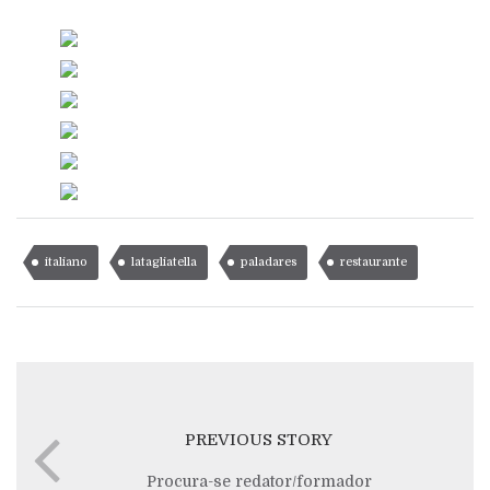
italiano
latagliatella
paladares
restaurante
PREVIOUS STORY
Procura-se redator/formador