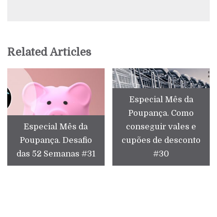
Related Articles
Especial Mês da
Poupança. Como
Especial Mês da
conseguir vales e
Poupança. Desafio
cupões de desconto
das 52 Semanas #31
#30