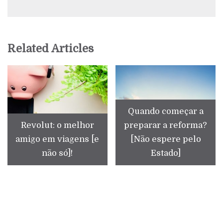
Related Articles
Quando começar a
Revolut: o melhor
preparar a reforma?
amigo em viagens [e
[Não espere pelo
não só]!
Estado]