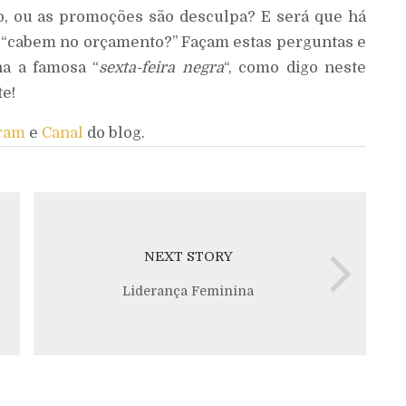
to, ou as promoções são desculpa? E será que há
“cabem no orçamento?” Façam estas perguntas e
na a famosa “
sexta-feira negra
“, como digo neste
te!
ram
e
Canal
do blog.
NEXT STORY
Liderança Feminina