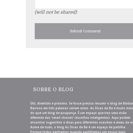
(will not be shared)
SOBRE O BLOG
Útil, divertido e próximo. Se fosse preciso resumir o blog de Bárba
Barroso em três palavras seriam estas. As Dicas da Bá é muito mai
do que um blog de poupança. É um espaço que traz uma visão
diferente das ‘smart choices’ (escolhas inteligentes). Aqui podem
encontrar sugestões e dicas para diferentes ocasiões e áreas da vi
Acima de tudo, o blog As Dicas da Bá é um espaço de partilha.
Porque todos ganhamos quando partilhamos um pouco mais.