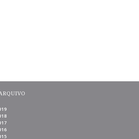
ARQUIVO
019
018
017
016
015