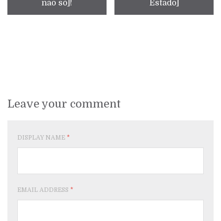
não só]!
Estado]
Leave your comment
DISPLAY NAME
*
EMAIL ADDRESS
*