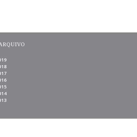
ARQUIVO
019
018
017
016
015
014
013