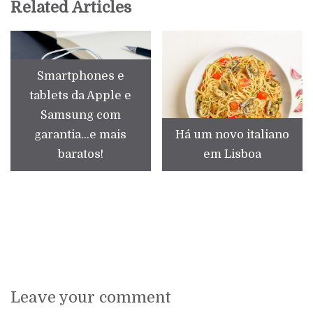
Related Articles
Smartphones e
tablets da Apple e
Samsung com
garantia...e mais
Há um novo italiano
baratos!
em Lisboa
Leave your comment