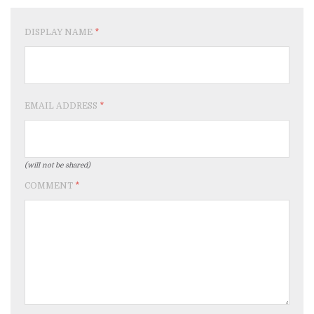
DISPLAY NAME
*
EMAIL ADDRESS
*
(will not be shared)
COMMENT
*