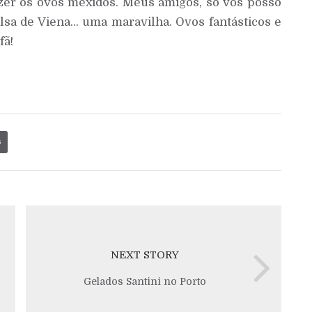
fazer os ovos mexidos. Meus amigos, só vos posso
lsa de Viena… uma maravilha. Ovos fantásticos e
fã!
s
NEXT STORY
Gelados Santini no Porto