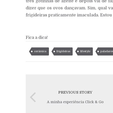
três gotinhas de azeite e depois vai de 
dizer que os ovos dançavam. Sim, qual va
frigideiras praticamente imaculada. Estou 
Fica a dica!
cerâmica
frigideiras
lifestyle
paladare
PREVIOUS STORY
A minha experiência Click & Go