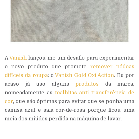
A
Vanish
lançou-me um desafio para experimentar
o novo produto que promete
remover nódoas
difíceis da roupa
: o
Vanish Gold Oxi Action
. Eu por
acaso já uso alguns
produtos
da marca,
nomeadamente as
toalhitas anti transferência de
cor
, que são óptimas para evitar que se ponha uma
camisa azul e saia cor-de-rosa porque ficou uma
meia dos miúdos perdida na máquina de lavar.