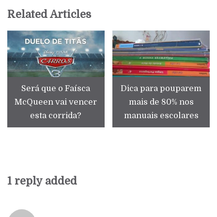
Related Articles
Será que o Faísca
Dica para pouparem
McQueen vai vencer
mais de 80% nos
esta corrida?
manuais escolares
1 reply added