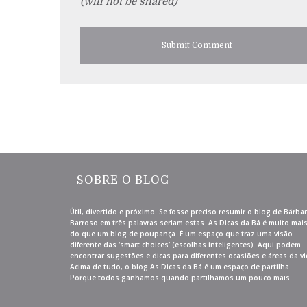
(will not be shared)
SOBRE O BLOG
Útil, divertido e próximo. Se fosse preciso resumir o blog de Bárba
Barroso em três palavras seriam estas. As Dicas da Bá é muito mai
do que um blog de poupança. É um espaço que traz uma visão
diferente das ‘smart choices’ (escolhas inteligentes). Aqui podem
encontrar sugestões e dicas para diferentes ocasiões e áreas da vi
Acima de tudo, o blog As Dicas da Bá é um espaço de partilha.
Porque todos ganhamos quando partilhamos um pouco mais.