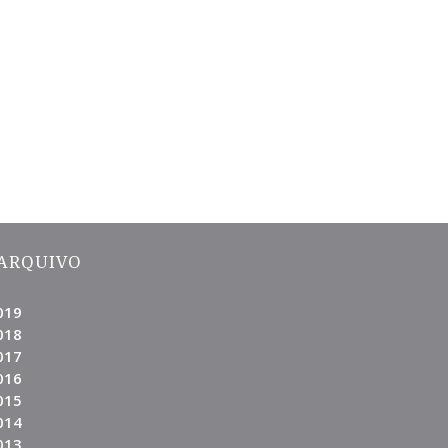
ARQUIVO
019
018
017
016
015
014
013