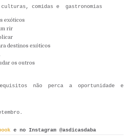
s culturas, comidas e gastronomias
os exóticos
am rir
blicar
ara destinos exóticos
a
udar os outros
equisitos não perca a oportunidade e
etembro.
book
e no Instagram @asdicasdaba