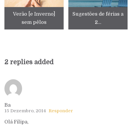
Verão [e Inverno]
Sugestões de férias a
sem pêlos
2...
2 replies added
Ba
15 Dezembro, 2014
Responder
Olá Filipa,