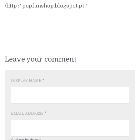
/http :/ popfunshop.blogspot.pt /
Leave your comment
DISPLAY NAME
*
EMAIL ADDRESS
*
(will not be shared)