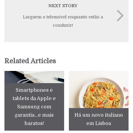
NEXT STORY
Larguem o telemóvel enquanto estão a
conduzir!
Related Articles
Smartphones e
tablets da Apple e
Samsung com
garantia...e mais
Há um novo italiano
baratos!
em Lisboa