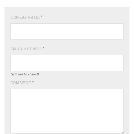
DISPLAY NAME
*
EMAIL ADDRESS
*
(will not be shared)
COMMENT
*