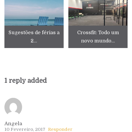
Sugestões de férias a
Crossfit: Todo um
2...
novo mundo...
1 reply added
Angela
10 Fevereiro, 2017
Responder